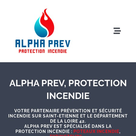
Passer
au
contenu
Toggle
Naviga
Qui sommes-nous
Extincteurs
ALPHA PREV, PROTECTION
Poteaux Incendie
INCENDIE
Services
VOTRE PARTENAIRE PRÉVENTION ET SÉCURITÉ
INCENDIE SUR SAINT-ETIENNE ET LE DÉPARTEMENT
DE LA LOIRE 42.
ALPHA PREV EST SPÉCIALISÉ DANS LA
Contact
PROTECTION INCENDIE :
POTEAUX INCENDIE
,