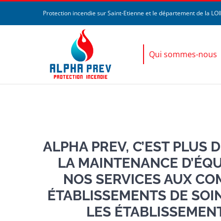
Passer
Protection incendie sur Saint-Etienne et le département de la LO
au
contenu
Qui sommes-nous
ALPHA PREV, C’EST PLUS D
LA MAINTENANCE D’ÉQ
NOS SERVICES AUX COM
ÉTABLISSEMENTS DE SOIN
LES ÉTABLISSEMENT